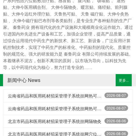
产系列包括穴位贴敷治疗贴、感冒贴 、 腹泻贴 、 咳喘贴 、 退热
贴、大伸今医用耦合剂、 大伸今隔物灸、暖宫贴、痛经贴、前列腺
贴、大伸今远红外理疗贴、天鲁热可贴、 天鲁 磁疗贴、大伸今灸热
贴 、大伸今磁疗贴巴布剂等各类贴剂，是专业生产各种贴剂的生产厂
家。 秦鲁药业 拥有现代化的生产设施和大规模商业化运作能力。通过
引进国内外先进生产设备和工艺，加强企业管理，提高产品质量，通
过综合运用现代中药生产的新技术、新工艺、新设备，广泛应用计算
机控制技术，实现了中药生产的标准化、中药贴剂的现代化、质量控
制的规范化、强大的研发能力是 秦鲁药业 有限公司持续发展的基础。
本着继承不泥古，创新不离宗的原则，以市场为导向，以科技为先
导，以中药现代化为核心，努力打造专业的……
新闻中心 News
更多...
云南省药品和医用耗材招采管理子系统挂网热可贴综合QL-I（2贴）
2026-08-07
云南省药品和医用耗材招采管理子系统挂网热可贴综合QL-I（3贴）
2026-08-07
北京市药品和医用耗材招采管理子系统挂网隔物灸
2026-08-06
北京市药品和医用耗材招采管理子系统挂网穴位贴敷治疗贴（8贴）
2026-08-06