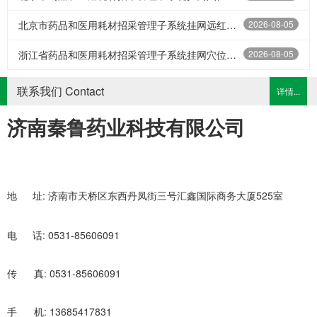
北京市药品和医用耗材招采管理子系统挂网远红外理疗贴6贴
2026-08-05
浙江省药品和医用耗材招采管理子系统挂网穴位贴敷治疗贴（24贴）
2026-08-05
联系我们 Contact
详情...
济南秦鲁药业科技有限公司
址: 济南市天桥区东西丹凤街三号汇鑫国际商务大厦525室
地
话: 0531-85606091
电
真: 0531-85606091
传
机: 13685417831
手