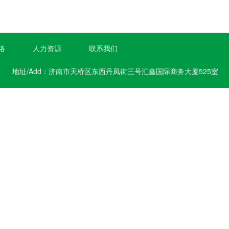
络
人力资源
联系我们
权所有 地址/Add：济南市天桥区东西丹凤街三号汇鑫国际商务大厦525室 电话/T